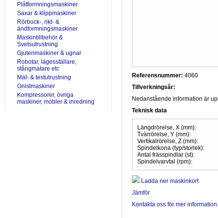
Plåtformningsmaskiner
Saxar & klippmaskiner
Rörbock-, rikt- &
ändformningsmaskiner
Maskintillbehör &
Svetsutrustning
Gjuterimaskiner & ugnar
Robotar, lägesställare,
stångmatare etc
Referensnummer:
4060
Mät- & testutrustning
Gnistmaskiner
Tillverkningsår:
Kompressorer, övriga
Nedanstående information är uppr
maskiner, möbler & inredning
Teknisk data
Längdrörelse, X (mm):
Tvärrörelse, Y (mm):
Vertikalrörelse, Z (mm):
Spindelkona (typ/storlek):
Antal frässpindlar (st):
Spindelvarvtal (rpm):
Ladda ner maskinkort
Jämför
Kontakta oss för mer information