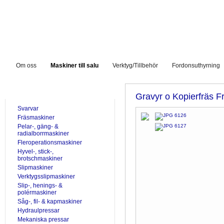
Om oss
Maskiner till salu
Verktyg/Tillbehör
Fordonsuthyrning
TILL SALU
Gravyr o Kopierfräs 
Svarvar
Fräsmaskiner
Pelar-, gäng- &
radialborrmaskiner
Fleroperationsmaskiner
Hyvel-, stick-,
brotschmaskiner
Slipmaskiner
Verktygsslipmaskiner
Slip-, henings- &
polérmaskiner
Såg-, fil- & kapmaskiner
Hydraulpressar
Mekaniska pressar