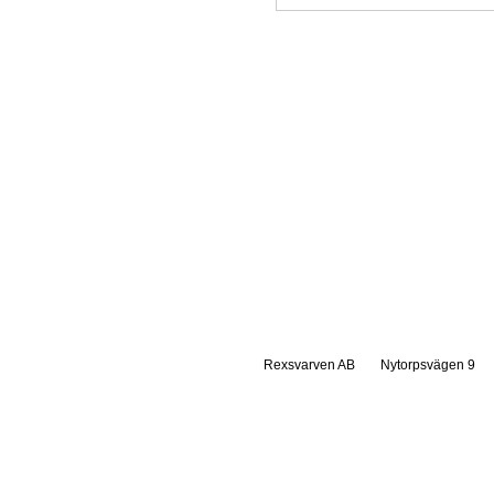
Rexsvarven AB
Nytorpsvägen 9