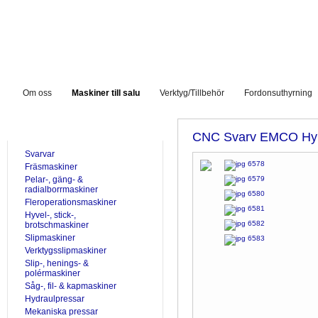
Om oss
Maskiner till salu
Verktyg/Tillbehör
Fordonsuthyrning
TILL SALU
CNC Svarv EMCO Hy
Svarvar
Fräsmaskiner
Pelar-, gäng- &
radialborrmaskiner
Fleroperationsmaskiner
Hyvel-, stick-,
brotschmaskiner
Slipmaskiner
Verktygsslipmaskiner
Slip-, henings- &
polérmaskiner
Såg-, fil- & kapmaskiner
Hydraulpressar
Mekaniska pressar