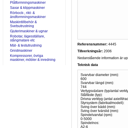
Plåtformningsmaskiner
Saxar & klippmaskiner
Rörbock-, rikt- &
ändformningsmaskiner
Maskintillbehör &
Svetsutrustning
Gjuterimaskiner & ugnar
Robotar, lägesställare,
stångmatare etc
Referensnummer:
4445
Mät- & testutrustning
Gnistmaskiner
Tillverkningsår:
2006
Kompressorer, övriga
Nedanstående information är uppr
maskiner, möbler & inredning
Teknisk data
Svarvbar diameter (mm):
600
Svarvbar längd (mm):
744
Vertygsväxlare (typ/antal verkt
Stålfäste (typ):
Drivna verktyg (antal axiellt/radi
Styrsystem (fabrikat/modell):
Sving över bädd (mm):
Sving över tvärslid (mm):
Spindelvarvtal (rpm):
0-5000
Spindelnos:
A2-6