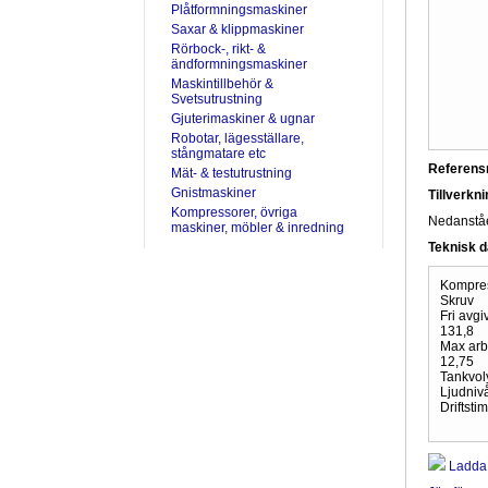
Plåtformningsmaskiner
Saxar & klippmaskiner
Rörbock-, rikt- &
ändformningsmaskiner
Maskintillbehör &
Svetsutrustning
Gjuterimaskiner & ugnar
Robotar, lägesställare,
stångmatare etc
Referen
Mät- & testutrustning
Gnistmaskiner
Tillverkn
Kompressorer, övriga
Nedanståen
maskiner, möbler & inredning
Teknisk d
Kompres
Skruv
Fri avgi
131,8
Max arbe
12,75
Tankvoly
Ljudnivå
Driftsti
Ladda 