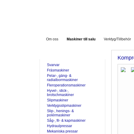
Om oss
Maskiner till salu
Verktyg/Tillbehör
TILL SALU
Kompr
Svarvar
Fräsmaskiner
Pelar-, gäng- &
radialborrmaskiner
Fleroperationsmaskiner
Hyvel-, stick-,
brotschmaskiner
Slipmaskiner
Verktygsslipmaskiner
Slip-, henings- &
polérmaskiner
Såg-, fil- & kapmaskiner
Hydraulpressar
Mekaniska pressar