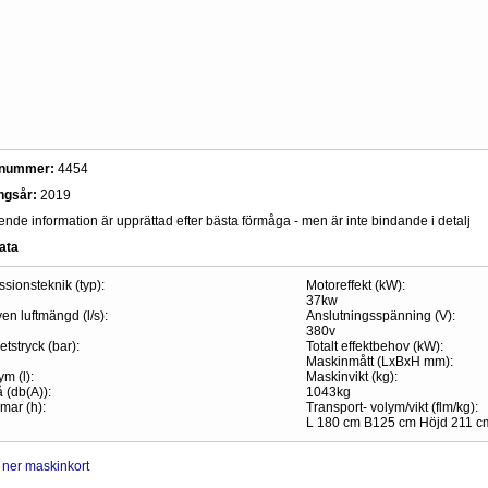
snummer:
4454
ingsår:
2019
de information är upprättad efter bästa förmåga - men är inte bindande i detalj
ata
sionsteknik (typ):
Motoreffekt (kW):
37kw
ven luftmängd (l/s):
Anslutningsspänning (V):
380v
tstryck (bar):
Totalt effektbehov (kW):
Maskinmått (LxBxH mm):
m (l):
Maskinvikt (kg):
 (db(A)):
1043kg
mmar (h):
Transport- volym/vikt (flm/kg):
L 180 cm B125 cm Höjd 211 c
ner maskinkort