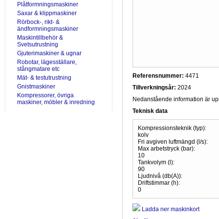
Plåtformningsmaskiner
Saxar & klippmaskiner
Rörbock-, rikt- &
ändformningsmaskiner
Maskintillbehör &
Svetsutrustning
Gjuterimaskiner & ugnar
Robotar, lägesställare,
stångmatare etc
Referensnummer:
4471
Mät- & testutrustning
Gnistmaskiner
Tillverkningsår:
2024
Kompressorer, övriga
Nedanstående information är uppr
maskiner, möbler & inredning
Teknisk data
Kompressionsteknik (typ):
kolv
Fri avgiven luftmängd (l/s):
Max arbetstryck (bar):
10
Tankvolym (l):
90
Ljudnivå (db(A)):
Driftstimmar (h):
0
Ladda ner maskinkort