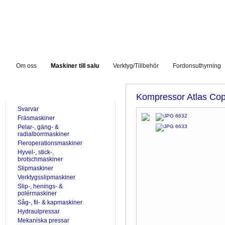
Om oss
Maskiner till salu
Verktyg/Tillbehör
Fordonsuthyrning
TILL SALU
Kompressor Atlas Co
Svarvar
Fräsmaskiner
Pelar-, gäng- &
radialborrmaskiner
Fleroperationsmaskiner
Hyvel-, stick-,
brotschmaskiner
Slipmaskiner
Verktygsslipmaskiner
Slip-, henings- &
polérmaskiner
Såg-, fil- & kapmaskiner
Hydraulpressar
Mekaniska pressar