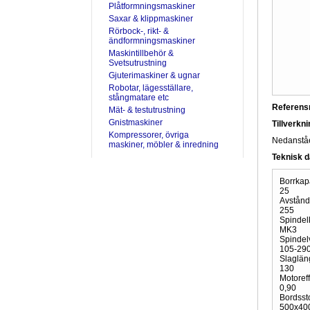
Plåtformningsmaskiner
Saxar & klippmaskiner
Rörbock-, rikt- &
ändformningsmaskiner
Maskintillbehör &
Svetsutrustning
Gjuterimaskiner & ugnar
Robotar, lägesställare,
stångmatare etc
Referen
Mät- & testutrustning
Gnistmaskiner
Tillverkn
Kompressorer, övriga
Nedanståen
maskiner, möbler & inredning
Teknisk d
Borrkap
25
Avstånd
255
Spindelk
MK3
Spindelv
105-29
Slaglän
130
Motoreff
0,90
Bordsst
500x40