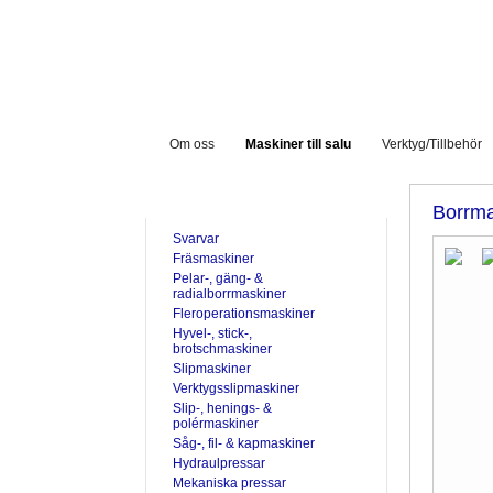
Om oss
Maskiner till salu
Verktyg/Tillbehör
TILL SALU
Borrma
Svarvar
Fräsmaskiner
Pelar-, gäng- &
radialborrmaskiner
Fleroperationsmaskiner
Hyvel-, stick-,
brotschmaskiner
Slipmaskiner
Verktygsslipmaskiner
Slip-, henings- &
polérmaskiner
Såg-, fil- & kapmaskiner
Hydraulpressar
Mekaniska pressar