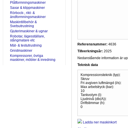
Plåtformningsmaskiner
Saxar & klippmaskiner
Rörbock-, rikt- &
ändformningsmaskiner
Maskintillbehör &
Svetsutrustning
Gjuterimaskiner & ugnar
Robotar, lägesställare,
stångmatare etc
Referensnummer:
4636
Mät- & testutrustning
Gnistmaskiner
Tillverkningsår:
2025
Kompressorer, övriga
Nedanstående information är uppr
maskiner, möbler & inredning
Teknisk data
Kompressionsteknik (typ):
Skruv
Fri avgiven luftmängd (l/s):
Max arbetstryck (bar):
10
Tankvolym (l):
Ljudnivå (db(A)):
Driftstimmar (h):
0
Ladda ner maskinkort