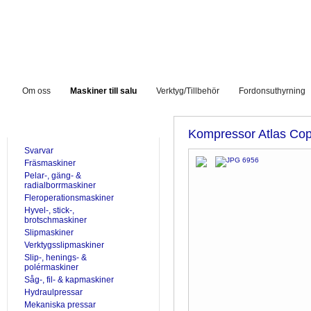
Om oss
Maskiner till salu
Verktyg/Tillbehör
Fordonsuthyrning
TILL SALU
Kompressor Atlas C
Svarvar
Fräsmaskiner
Pelar-, gäng- &
radialborrmaskiner
Fleroperationsmaskiner
Hyvel-, stick-,
brotschmaskiner
Slipmaskiner
Verktygsslipmaskiner
Slip-, henings- &
polérmaskiner
Såg-, fil- & kapmaskiner
Hydraulpressar
Mekaniska pressar