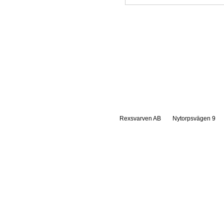
Rexsvarven AB
Nytorpsvägen 9