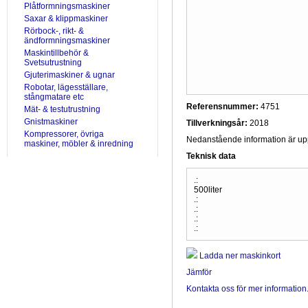
Plåtformningsmaskiner
Saxar & klippmaskiner
Rörbock-, rikt- &
ändformningsmaskiner
Maskintillbehör &
Svetsutrustning
Gjuterimaskiner & ugnar
Robotar, lägesställare,
stångmatare etc
Referensnummer:
4751
Mät- & testutrustning
Gnistmaskiner
Tillverkningsår:
2018
Kompressorer, övriga
Nedanstående information är uppr
maskiner, möbler & inredning
Teknisk data
.:
500liter
.:
.:
.:
.:
Ladda ner maskinkort
Jämför
Kontakta oss för mer information