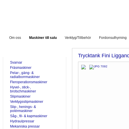
Om oss
Maskiner till salu
Verktyg/Tillbehör
Fordonsuthyrning
TILL SALU
Trycktank Fini Liggan
Svarvar
Fräsmaskiner
Pelar-, gäng- &
radialborrmaskiner
Fleroperationsmaskiner
Hyvel-, stick-,
brotschmaskiner
Slipmaskiner
Verktygsslipmaskiner
Slip-, henings- &
polérmaskiner
Såg-, fil- & kapmaskiner
Hydraulpressar
Mekaniska pressar