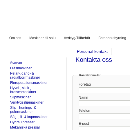
Om oss
Maskiner till salu
Verktyg/Tillbehör
Fordonsuthyrning
Personal kontakt
TILL SALU
Kontakta oss
Svarvar
Fräsmaskiner
Pelar-, gäng- &
Kontaktformulär
radialborrmaskiner
Fleroperationsmaskiner
Företag
Hyvel-, stick-,
brotschmaskiner
Slipmaskiner
Namn
Verktygsslipmaskiner
Slip-, henings- &
Telefon
polérmaskiner
Såg-, fil- & kapmaskiner
Hydraulpressar
E-post
Mekaniska pressar