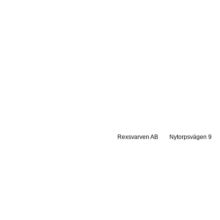
Rexsvarven AB
Nytorpsvägen 9