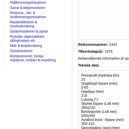
Plåtformningsmaskiner
Saxar & klippmaskiner
Rörbock-, rikt- &
ändformningsmaskiner
Maskintillbehör &
Svetsutrustning
Gjuterimaskiner & ugnar
Robotar, lägesställare,
stångmatare etc
Referensnummer:
2442
Mät- & testutrustning
Gnistmaskiner
Tillverkningsår:
1976
Kompressorer, övriga
Nedanstående information är uppr
maskiner, möbler & inredning
Teknisk data
Presskraft (metriska ton):
25
Slaglängd löpare (mm):
5-65
Gapdjup (mm):
210
Lutning (°):
Storlek löpare (LxB mm):
280x220
Bordsstorlek (LxB mm):
500x340
Avstånd bord - löpare (mm):
200-310
Genomgång i bord (mm):