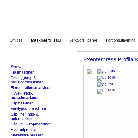
Om oss
Maskiner till salu
Verktyg/Tillbehör
Fordonsuthyrning
TILL SALU
Exenterpress Profila
Svarvar
Fräsmaskiner
Pelar-, gäng- &
radialborrmaskiner
Fleroperationsmaskiner
Hyvel-, stick-,
brotschmaskiner
Slipmaskiner
Verktygsslipmaskiner
Slip-, henings- &
polérmaskiner
Såg-, fil- & kapmaskiner
Hydraulpressar
Mekaniska pressar