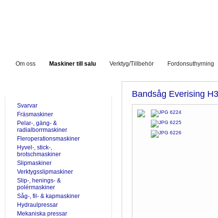
Om oss
Maskiner till salu
Verktyg/Tillbehör
Fordonsuthyrning
TILL SALU
Bandsåg Everising H
Svarvar
Fräsmaskiner
Pelar-, gäng- &
radialborrmaskiner
Fleroperationsmaskiner
Hyvel-, stick-,
brotschmaskiner
Slipmaskiner
Verktygsslipmaskiner
Slip-, henings- &
polérmaskiner
Såg-, fil- & kapmaskiner
Hydraulpressar
Mekaniska pressar