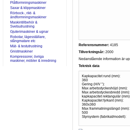
Plåtformningsmaskiner
Saxar & klippmaskiner
Rörbock-, rikt- &
ändformningsmaskiner
Maskintillbehör &
Svetsutrustning
Gjuterimaskiner & ugnar
Robotar, lägesställare,
stångmatare etc
Referensnummer:
4185
Mät- & testutrustning
Gnistmaskiner
Tillverkningsår:
2000
Kompressorer, övriga
Nedanstående information är uppr
maskiner, möbler & inredning
Teknisk data
Kapkapacitet rund (mm):
360
Gering (H/V °):
Max arbetsstyckeshöjd (mm):
Max arbetsstyckesbredd (mm):
kapkapacitet rektangulär (mm)
Kapkapacitet fyrkant (mm):
360x360
Max frammatningslängd (mm):
500
Styrsystem (fabrikat/modell):