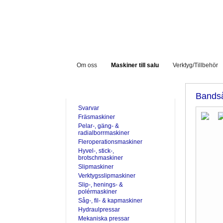
Om oss
Maskiner till salu
Verktyg/Tillbehör
TILL SALU
Bands
Svarvar
Fräsmaskiner
Pelar-, gäng- &
radialborrmaskiner
Fleroperationsmaskiner
Hyvel-, stick-,
brotschmaskiner
Slipmaskiner
Verktygsslipmaskiner
Slip-, henings- &
polérmaskiner
Såg-, fil- & kapmaskiner
Hydraulpressar
Mekaniska pressar