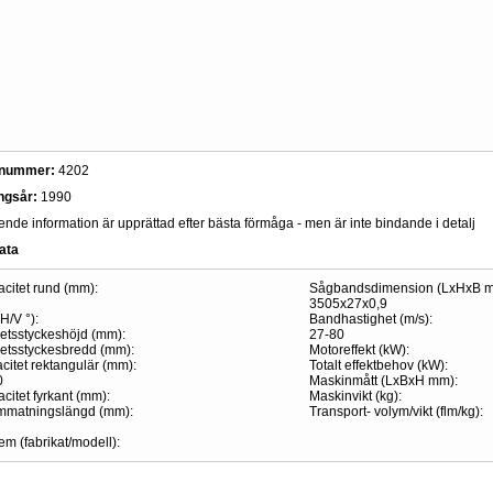
snummer:
4202
ingsår:
1990
de information är upprättad efter bästa förmåga - men är inte bindande i detalj
ata
citet rund (mm):
Sågbandsdimension (LxHxB m
3505x27x0,9
H/V °):
Bandhastighet (m/s):
etsstyckeshöjd (mm):
27-80
etsstyckesbredd (mm):
Motoreffekt (kW):
citet rektangulär (mm):
Totalt effektbehov (kW):
0
Maskinmått (LxBxH mm):
citet fyrkant (mm):
Maskinvikt (kg):
mmatningslängd (mm):
Transport- volym/vikt (flm/kg):
em (fabrikat/modell):