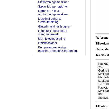
Plåtformningsmaskiner
Saxar & klippmaskiner
Rörbock-, rikt- &
ändformningsmaskiner
Maskintillbehör &
Svetsutrustning
Gjuterimaskiner & ugnar
Robotar, lägesställare,
stångmatare etc
Referen
Mät- & testutrustning
Gnistmaskiner
Tillverkn
Kompressorer, övriga
Nedanståen
maskiner, möbler & inredning
Teknisk d
Kapkapa
250
Gering (
Max arb
Max arb
kapkapa
175*30
Kapkapa
Max fra
800
Styrsyst
Tillbehör