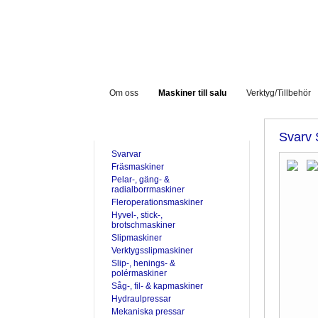
Om oss
Maskiner till salu
Verktyg/Tillbehör
TILL SALU
Svarv 
Svarvar
Fräsmaskiner
Pelar-, gäng- &
radialborrmaskiner
Fleroperationsmaskiner
Hyvel-, stick-,
brotschmaskiner
Slipmaskiner
Verktygsslipmaskiner
Slip-, henings- &
polérmaskiner
Såg-, fil- & kapmaskiner
Hydraulpressar
Mekaniska pressar