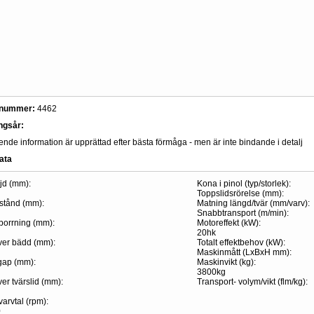
snummer:
4462
ingsår:
de information är upprättad efter bästa förmåga - men är inte bindande i detalj
ata
d (mm):
Kona i pinol (typ/storlek):
Toppslidsrörelse (mm):
stånd (mm):
Matning längd/tvär (mm/varv):
Snabbtransport (m/min):
borrning (mm):
Motoreffekt (kW):
20hk
ver bädd (mm):
Totalt effektbehov (kW):
Maskinmått (LxBxH mm):
 gap (mm):
Maskinvikt (kg):
3800kg
er tvärslid (mm):
Transport- volym/vikt (flm/kg):
arvtal (rpm):
0