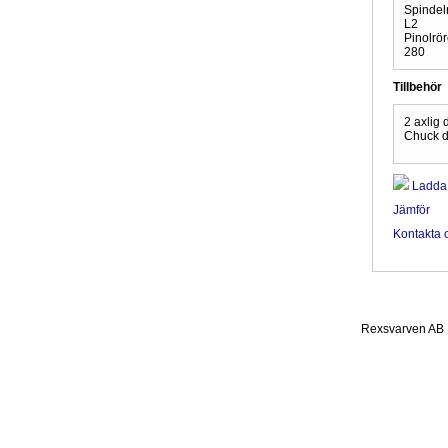
Spindel
L2
Pinolrö
280
Tillbehör
2 axlig 
Chuck 
Ladda 
Jämför
Kontakta o
Rexsvarven AB