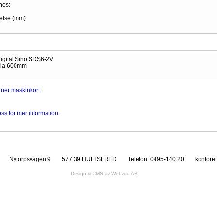
nos:
relse (mm):
digital Sino SDS6-2V
dia 600mm
ner maskinkort
ss för mer information.
Nytorpsvägen 9
577 39 HULTSFRED
Telefon: 0495-140 20
kontore
Design & CMS av Webzoo AB