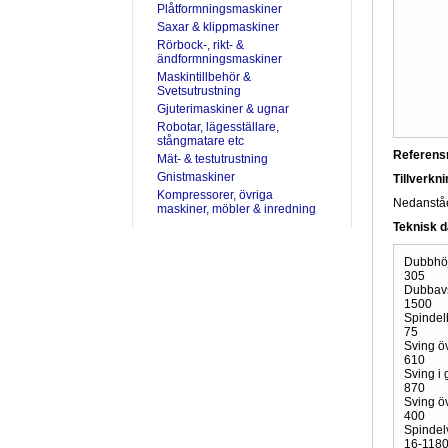
Plåtformningsmaskiner
Saxar & klippmaskiner
Rörbock-, rikt- &
ändformningsmaskiner
Maskintillbehör &
Svetsutrustning
Gjuterimaskiner & ugnar
Robotar, lägesställare,
stångmatare etc
Referen
Mät- & testutrustning
Gnistmaskiner
Tillverkn
Kompressorer, övriga
Nedanståen
maskiner, möbler & inredning
Teknisk d
Dubbhöj
305
Dubbav
1500
Spindel
75
Sving ö
610
Sving i
870
Sving öv
400
Spindelv
16-118