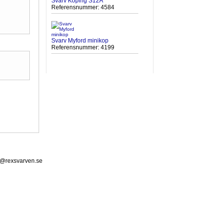
Svarv Köping S12A
Referensnummer: 4584
Svarv Myford minikop
Referensnummer: 4199
t@rexsvarven.se