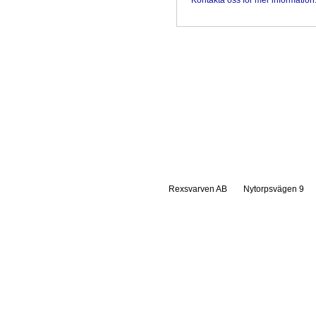
Kontakta oss för mer information
Rexsvarven AB
Nytorpsvägen 9