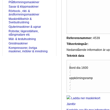
Plåtformningsmaskiner
Saxar & klippmaskiner
Rörbock-, rikt- &
ändformningsmaskiner
Maskintillbehör &
Svetsutrustning
Gjuterimaskiner & ugnar
Robotar, lägesställare,
stångmatare etc
Referensnummer:
4539
Mät- & testutrustning
Gnistmaskiner
Tillverkningsår:
Kompressorer, övriga
Nedanstående information är uppr
maskiner, möbler & inredning
Teknisk data
.:
Bord dia 1600
.:
.:
uppkörningsramp
.:
.:
.:
Ladda ner maskinkort
Jämför