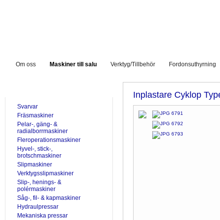
Om oss
Maskiner till salu
Verktyg/Tillbehör
Fordonsuthyrning
TILL SALU
Inplastare Cyklop Ty
Svarvar
Fräsmaskiner
Pelar-, gäng- &
radialborrmaskiner
Fleroperationsmaskiner
Hyvel-, stick-,
brotschmaskiner
Slipmaskiner
Verktygsslipmaskiner
Slip-, henings- &
polérmaskiner
Såg-, fil- & kapmaskiner
Hydraulpressar
Mekaniska pressar