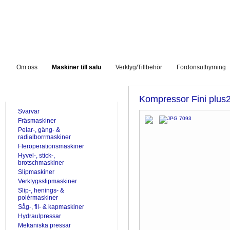
Om oss
Maskiner till salu
Verktyg/Tillbehör
Fordonsuthyrning
TILL SALU
Kompressor Fini plus
Svarvar
Fräsmaskiner
Pelar-, gäng- &
radialborrmaskiner
Fleroperationsmaskiner
Hyvel-, stick-,
brotschmaskiner
Slipmaskiner
Verktygsslipmaskiner
Slip-, henings- &
polérmaskiner
Såg-, fil- & kapmaskiner
Hydraulpressar
Mekaniska pressar