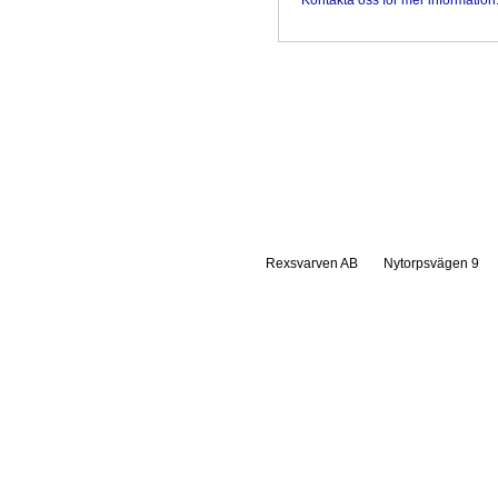
Kontakta oss för mer information
Rexsvarven AB
Nytorpsvägen 9