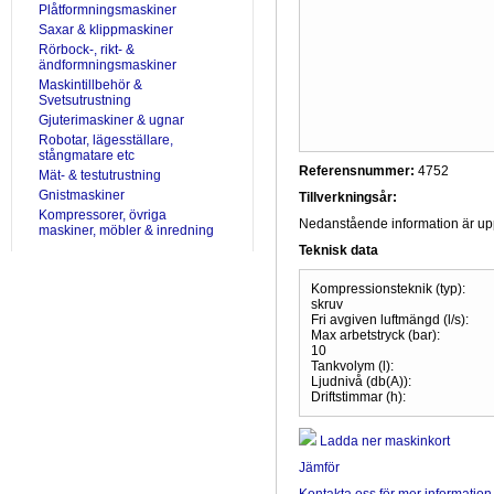
Plåtformningsmaskiner
Saxar & klippmaskiner
Rörbock-, rikt- &
ändformningsmaskiner
Maskintillbehör &
Svetsutrustning
Gjuterimaskiner & ugnar
Robotar, lägesställare,
stångmatare etc
Referensnummer:
4752
Mät- & testutrustning
Gnistmaskiner
Tillverkningsår:
Kompressorer, övriga
Nedanstående information är uppr
maskiner, möbler & inredning
Teknisk data
Kompressionsteknik (typ):
skruv
Fri avgiven luftmängd (l/s):
Max arbetstryck (bar):
10
Tankvolym (l):
Ljudnivå (db(A)):
Driftstimmar (h):
Ladda ner maskinkort
Jämför