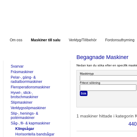
Om oss
Maskiner till salu
Verktyg/Tillbehör
Fordonsuthyrning
TILL SALU
Begagnade Maskiner
Nedan kan du söka efter en specifik maskin 
Svarvar
Fräsmaskiner
Maskintyp
Pelar-, gäng- &
radialborrmaskiner
Fritext sökning
Fleroperationsmaskiner
Hyvel-, stick-,
brotschmaskiner
Slipmaskiner
Verktygsslipmaskiner
Slip-, henings- &
1 maskiner hittade i kategorin
K
polérmaskiner
Såg-, fil- & kapmaskiner
440
Klingsågar
Horisontella bandsågar