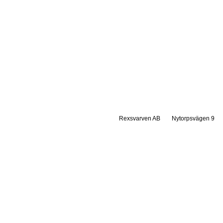
Rexsvarven AB
Nytorpsvägen 9