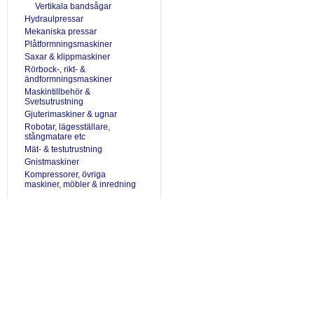
Vertikala bandsågar
Hydraulpressar
Mekaniska pressar
Plåtformningsmaskiner
Saxar & klippmaskiner
Rörbock-, rikt- &
ändformningsmaskiner
Maskintillbehör &
Svetsutrustning
Gjuterimaskiner & ugnar
Robotar, lägesställare,
stångmatare etc
Mät- & testutrustning
Gnistmaskiner
Kompressorer, övriga
maskiner, möbler & inredning