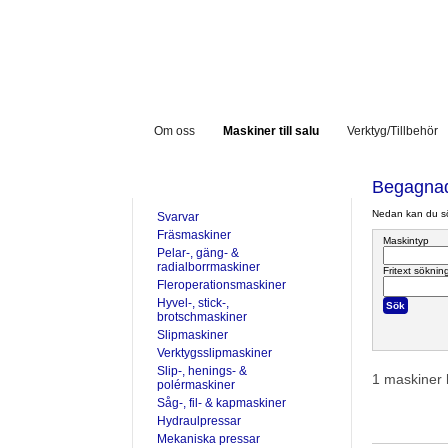
Om oss
Maskiner till salu
Verktyg/Tillbehör
TILL SALU
Begagnad
Nedan kan du sök
Svarvar
Fräsmaskiner
Maskintyp
Pelar-, gäng- &
radialborrmaskiner
Fritext söknin
Fleroperationsmaskiner
Hyvel-, stick-,
brotschmaskiner
Slipmaskiner
Verktygsslipmaskiner
Slip-, henings- &
1 maskiner 
polérmaskiner
Såg-, fil- & kapmaskiner
Hydraulpressar
Mekaniska pressar