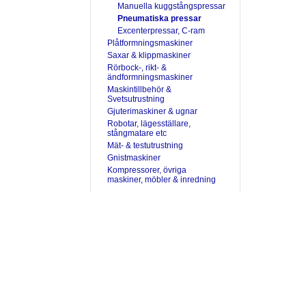
Manuella kuggstångspressar
Pneumatiska pressar
Excenterpressar, C-ram
Plåtformningsmaskiner
Saxar & klippmaskiner
Rörbock-, rikt- &
ändformningsmaskiner
Maskintillbehör &
Svetsutrustning
Gjuterimaskiner & ugnar
Robotar, lägesställare,
stångmatare etc
Mät- & testutrustning
Gnistmaskiner
Kompressorer, övriga
maskiner, möbler & inredning