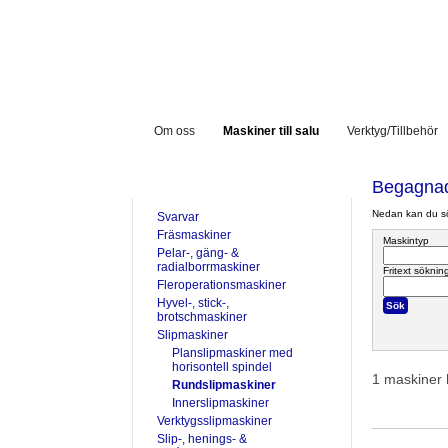
Om oss
Maskiner till salu
Verktyg/Tillbehör
TILL SALU
Begagnad
Nedan kan du sök
Svarvar
Fräsmaskiner
Maskintyp
Pelar-, gäng- &
radialborrmaskiner
Fritext söknin
Fleroperationsmaskiner
Hyvel-, stick-,
brotschmaskiner
Slipmaskiner
Planslipmaskiner med
horisontell spindel
1 maskiner 
Rundslipmaskiner
Innerslipmaskiner
Verktygsslipmaskiner
Slip-, henings- &