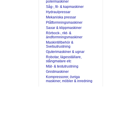
polérmaskiner
Såg-, fil- & kapmaskiner
Hydraulpressar
Mekaniska pressar
Plåtformningsmaskiner
Saxar & klippmaskiner
Rörbock-, rikt- &
ändformningsmaskiner
Maskintillbehör &
Svetsutrustning
Gjuterimaskiner & ugnar
Robotar, lägesställare,
stångmatare etc
Mät- & testutrustning
Gnistmaskiner
Kompressorer, övriga
maskiner, möbler & inredning